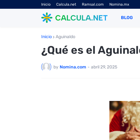
Inicio
Calcula.net
Ramsal.com
Nomina.mx
BLOG
Inicio
Aguinaldo
¿Qué es el Aguina
by
Nomina.com
-
abril 29, 2025