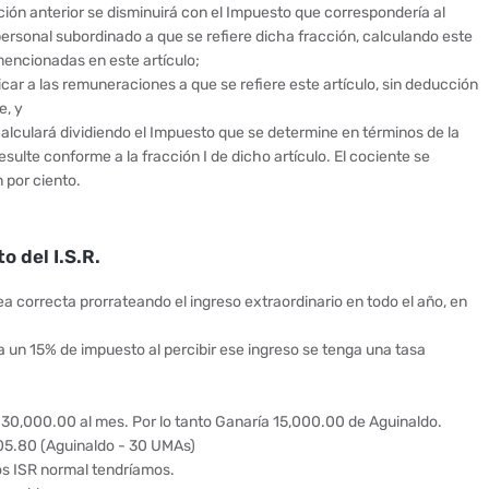
ción anterior se disminuirá con el Impuesto que correspondería al
 personal subordinado a que se refiere dicha fracción, calculando este
mencionadas en este artículo;
licar a las remuneraciones a que se refiere este artículo, sin deducción
te, y
e calculará dividiendo el Impuesto que se determine en términos de la
resulte conforme a la fracción I de dicho artículo. El cociente se
 por ciento.
o del I.S.R.
a correcta prorrateando el ingreso extraordinario en todo el año, en
 un 15% de impuesto al percibir ese ingreso se tenga una tasa
30,000.00 al mes. Por lo tanto Ganaría 15,000.00 de Aguinaldo.
605.80 (Aguinaldo - 30 UMAs)
s ISR normal tendríamos.