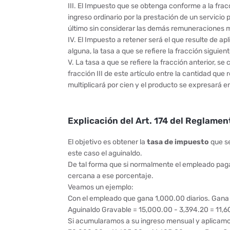
III. El Impuesto que se obtenga conforme a la frac
ingreso ordinario por la prestación de un servicio
último sin considerar las demás remuneraciones 
IV. El Impuesto a retener será el que resulte de ap
alguna, la tasa a que se refiere la fracción siguien
V. La tasa a que se refiere la fracción anterior, s
fracción III de este artículo entre la cantidad que 
multiplicará por cien y el producto se expresará en
Explicación del Art. 174 del Reglament
El objetivo es obtener la
tasa de impuesto
que se
este caso el aguinaldo.
De tal forma que si normalmente el empleado paga
cercana a ese porcentaje.
Veamos un ejemplo:
Con el empleado que gana 1,000.00 diarios. Gana 
Aguinaldo Gravable = 15,000.00 - 3,394.20 = 11,
Si acumularamos a su ingreso mensual y aplicamo